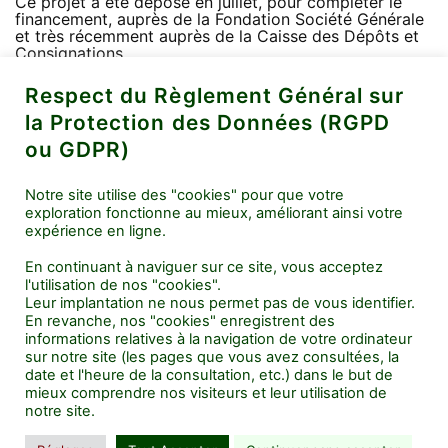
Ce projet a été déposé en juillet, pour compléter le
financement, auprès de la Fondation Société Générale
et très récemment auprès de la Caisse des Dépôts et
Consignations.
L’objectif est de faciliter l’insertion socio-
professionnelle de personnes handicapées.
Respect du Règlement Général sur
la Protection des Données (RGPD
La prochaine Assemblée Générale aura lieu le 16
janvier 2021 à 14h à Pontault-Combault.
ou GDPR)
Publié le
dimanche 15 novembre 2020
Notre site utilise des "cookies" pour que votre
exploration fonctionne au mieux, améliorant ainsi votre
expérience en ligne.
En continuant à naviguer sur ce site, vous acceptez
l'utilisation de nos "cookies".
Leur implantation ne nous permet pas de vous identifier.
En revanche, nos "cookies" enregistrent des
informations relatives à la navigation de votre ordinateur
Navigation
sur notre site (les pages que vous avez consultées, la
Publication précédente
de
date et l'heure de la consultation, etc.) dans le but de
À retenir en 2022
l’article
mieux comprendre nos visiteurs et leur utilisation de
notre site.
Publication suivante